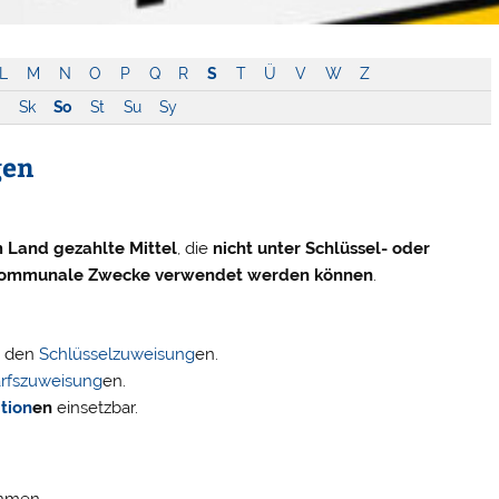
L
M
N
O
P
Q
R
S
T
Ü
V
W
Z
Sk
So
St
Su
Sy
gen
 Land gezahlte Mittel
, die
nicht unter Schlüssel- oder
 kommunale Zwecke verwendet werden können
.
i den
Schlüsselzuweisung
en.
rfszuweisung
en.
ition
en
einsetzbar.
ahmen,