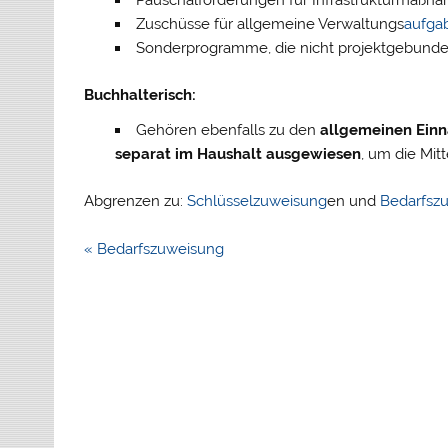
Zuschüsse für allgemeine Verwaltungs
aufga
Sonderprogramme, die nicht projektgebunde
Buchhalterisch:
Gehören ebenfalls zu den
allgemeinen Ein
separat im Haushalt ausgewiesen
, um die Mit
Abgrenzen zu:
Schlüsselzuweisung
en und
Bedarfsz
Beitragsnavigation
« Bedarfszuweisung