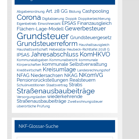
Art. 28 GG
Cashpooling
Abgabenordnung
Bildung
Corona
Digitalisierung
Doppik
Doppikerleichterung
EPSAS
Finanzausgleich
Eigenbetrieb
Einwohnerzahl
Gewerbesteuer
Flächen-Lage-Modell
Grundsteuer
Grundsteuergesetz
Grundsteuerreform
Haushaltsausgleich
Haushaltswirtschaft
Hebesätze
Heubeck-Richttafel 2018 G
Jahresabschluss
KomHKVO
IPSAS
Kommunalabgaben
Kommunalbericht
kommunale
kommunale Selbstverwaltung
Körperschaften
Kreisumlage
Kreditwirtschaft
Landesrechnungshof
NKomVG
NFAG
Niedersachsen
NKAG
Pensionsrückstellungen
Realsteuern
Strabs
Schulinvestitionen
Staatsvertrag
Straßenausbaubeiträge
wiederkehrende
Versorgungslasten
Straßenausbaubeiträge
Zweitwohnungssteuer
überörtliche Prüfung
NKF-Glossar-Suche