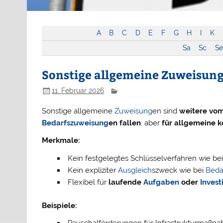
A
B
C
D
E
F
G
H
I
K
Sa
Sc
Se
Sonstige allgemeine Zuweisun
11. Februar 2026
Sonstige allgemeine
Zuweisung
en sind
weitere vom
Bedarfszuweisung
en fallen
, aber
für allgemeine
Merkmale:
Kein festgelegtes Schlüsselverfahren wie be
Kein expliziter
Ausgleich
szweck wie bei
Beda
Flexibel für
laufende
Aufgaben
oder
Invest
Beispiele:
Pauschalförderungen für Infrastrukturmaßn