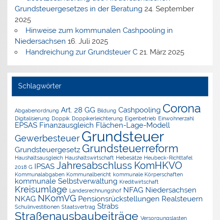
Grundsteuergesetzes in der Beratung
24. September
2025
Hinweise zum kommunalen Cashpooling in
Niedersachsen
16. Juli 2025
Handreichung zur Grundsteuer C
21. März 2025
Schlagwörter
Corona
Art. 28 GG
Cashpooling
Abgabenordnung
Bildung
Digitalisierung
Doppik
Doppikerleichterung
Eigenbetrieb
Einwohnerzahl
EPSAS
Finanzausgleich
Flächen-Lage-Modell
Grundsteuer
Gewerbesteuer
Grundsteuerreform
Grundsteuergesetz
Haushaltsausgleich
Haushaltswirtschaft
Hebesätze
Heubeck-Richttafel
Jahresabschluss
KomHKVO
IPSAS
2018 G
Kommunalabgaben
Kommunalbericht
kommunale Körperschaften
kommunale Selbstverwaltung
Kreditwirtschaft
Kreisumlage
NFAG
Niedersachsen
Landesrechnungshof
NKomVG
NKAG
Pensionsrückstellungen
Realsteuern
Strabs
Schulinvestitionen
Staatsvertrag
Straßenausbaubeiträge
Versorgungslasten