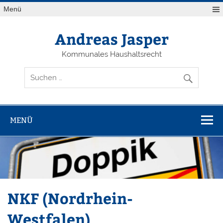
Zum
Menü
Inhalt
springen
Andreas Jasper
Kommunales Haushaltsrecht
MENÜ
NKF (Nordrhein-
Westfalen)