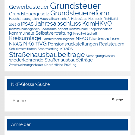
Grundsteuer
Gewerbesteuer
Grundsteuerreform
Grundsteuergesetz
Haushaltsausgleich
Haushaltswirtschaft
Hebesätze
Heubeck-Richttafel
Jahresabschluss
KomHKVO
IPSAS
2018 G
Kommunalabgaben
Kommunalbericht
kommunale Körperschaften
kommunale Selbstverwaltung
Kreditwirtschaft
Kreisumlage
NFAG
Niedersachsen
Landesrechnungshof
NKomVG
NKAG
Pensionsrückstellungen
Realsteuern
Strabs
Schulinvestitionen
Staatsvertrag
Straßenausbaubeiträge
Versorgungslasten
wiederkehrende Straßenausbaubeiträge
Zweitwohnungssteuer
überörtliche Prüfung
NKF-Glossar-Suche
Suche
Anmelden