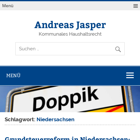
Zum
Menü
Inhalt
springen
Andreas Jasper
Kommunales Haushaltsrecht
MENÜ
Schlagwort:
Niedersachsen
Grundsteuerreform in Niedersachsen: