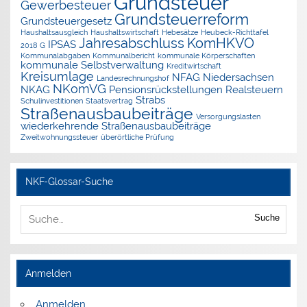
Grundsteuer
Gewerbesteuer
Grundsteuerreform
Grundsteuergesetz
Haushaltsausgleich
Haushaltswirtschaft
Hebesätze
Heubeck-Richttafel
Jahresabschluss
KomHKVO
IPSAS
2018 G
Kommunalabgaben
Kommunalbericht
kommunale Körperschaften
kommunale Selbstverwaltung
Kreditwirtschaft
Kreisumlage
NFAG
Niedersachsen
Landesrechnungshof
NKomVG
NKAG
Pensionsrückstellungen
Realsteuern
Strabs
Schulinvestitionen
Staatsvertrag
Straßenausbaubeiträge
Versorgungslasten
wiederkehrende Straßenausbaubeiträge
Zweitwohnungssteuer
überörtliche Prüfung
NKF-Glossar-Suche
Suche
Anmelden
Anmelden