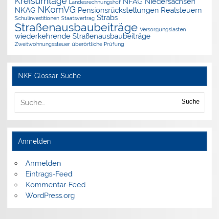
Kreisumlage
NFAG
Niedersachsen
Landesrechnungshof
NKomVG
NKAG
Pensionsrückstellungen
Realsteuern
Strabs
Schulinvestitionen
Staatsvertrag
Straßenausbaubeiträge
Versorgungslasten
wiederkehrende Straßenausbaubeiträge
Zweitwohnungssteuer
überörtliche Prüfung
NKF-Glossar-Suche
Suche
Anmelden
Anmelden
Eintrags-Feed
Kommentar-Feed
WordPress.org