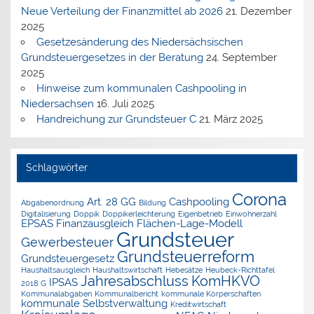
Neue Verteilung der Finanzmittel ab 2026
21. Dezember
2025
Gesetzesänderung des Niedersächsischen
Grundsteuergesetzes in der Beratung
24. September
2025
Hinweise zum kommunalen Cashpooling in
Niedersachsen
16. Juli 2025
Handreichung zur Grundsteuer C
21. März 2025
Schlagwörter
Corona
Art. 28 GG
Cashpooling
Abgabenordnung
Bildung
Digitalisierung
Doppik
Doppikerleichterung
Eigenbetrieb
Einwohnerzahl
EPSAS
Finanzausgleich
Flächen-Lage-Modell
Grundsteuer
Gewerbesteuer
Grundsteuerreform
Grundsteuergesetz
Haushaltsausgleich
Haushaltswirtschaft
Hebesätze
Heubeck-Richttafel
Jahresabschluss
KomHKVO
IPSAS
2018 G
Kommunalabgaben
Kommunalbericht
kommunale Körperschaften
kommunale Selbstverwaltung
Kreditwirtschaft