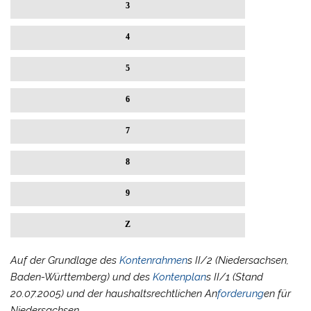
3
4
5
6
7
8
9
Z
Auf der Grundlage des
Kontenrahmen
s II/2 (Niedersachsen,
Baden-Württemberg) und des
Kontenplan
s II/1 (Stand
20.07.2005) und der haushaltsrechtlichen An
forderung
en für
Niedersachsen