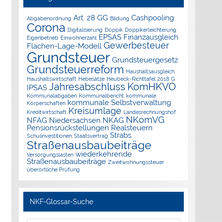
Art. 28 GG
Cashpooling
Abgabenordnung
Bildung
Corona
Digitalisierung
Doppik
Doppikerleichterung
EPSAS
Finanzausgleich
Eigenbetrieb
Einwohnerzahl
Gewerbesteuer
Flächen-Lage-Modell
Grundsteuer
Grundsteuergesetz
Grundsteuerreform
Haushaltsausgleich
Haushaltswirtschaft
Hebesätze
Heubeck-Richttafel 2018 G
Jahresabschluss
KomHKVO
IPSAS
Kommunalabgaben
Kommunalbericht
kommunale
kommunale Selbstverwaltung
Körperschaften
Kreisumlage
Kreditwirtschaft
Landesrechnungshof
NKomVG
NFAG
Niedersachsen
NKAG
Pensionsrückstellungen
Realsteuern
Strabs
Schulinvestitionen
Staatsvertrag
Straßenausbaubeiträge
wiederkehrende
Versorgungslasten
Straßenausbaubeiträge
Zweitwohnungssteuer
überörtliche Prüfung
NKF-Glossar-Suche