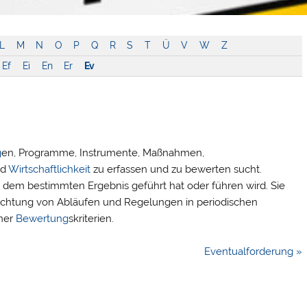
L
M
N
O
P
Q
R
S
T
Ü
V
W
Z
Ef
Ei
En
Er
Ev
g
en, Programme, Instrumente, Maßnahmen,
nd
Wirtschaftlichkeit
zu erfassen und zu bewerten sucht.
u dem bestimmten Ergebnis geführt hat oder führen wird. Sie
htung von Abläufen und Regelungen in periodischen
ner
Bewertung
skriterien.
Eventualforderung »