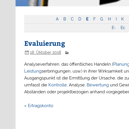
A
B
C
D
E
F
G
H
I
K
E-
Ec
Evaluierung
18. Oktober 2018
Analyseverfahren, das öffentliches Handeln (
Planun
Leistung
serbringungen, usw.) in ihrer Wirksamkeit u
Ausgangspunkt ist die Ermittlung der Ursache, die z
umfasst die
Kontrolle
, Analyse,
Bewertung
und Gewic
Abständen oder projektbezogen anhand vorgegebe
Beitragsnavigation
« Ertragskonto