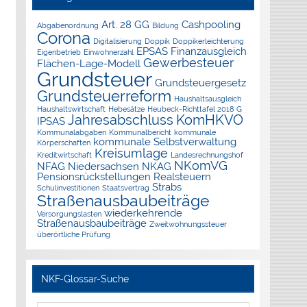
Art. 28 GG
Cashpooling
Abgabenordnung
Bildung
Corona
Digitalisierung
Doppik
Doppikerleichterung
EPSAS
Finanzausgleich
Eigenbetrieb
Einwohnerzahl
Gewerbesteuer
Flächen-Lage-Modell
Grundsteuer
Grundsteuergesetz
Grundsteuerreform
Haushaltsausgleich
Haushaltswirtschaft
Hebesätze
Heubeck-Richttafel 2018 G
Jahresabschluss
KomHKVO
IPSAS
Kommunalabgaben
Kommunalbericht
kommunale
kommunale Selbstverwaltung
Körperschaften
Kreisumlage
Kreditwirtschaft
Landesrechnungshof
NKomVG
NFAG
Niedersachsen
NKAG
Pensionsrückstellungen
Realsteuern
Strabs
Schulinvestitionen
Staatsvertrag
Straßenausbaubeiträge
wiederkehrende
Versorgungslasten
Straßenausbaubeiträge
Zweitwohnungssteuer
überörtliche Prüfung
NKF-Glossar-Suche