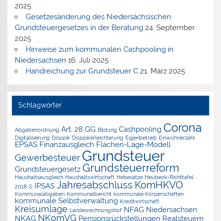
2025
Gesetzesänderung des Niedersächsischen
Grundsteuergesetzes in der Beratung
24. September
2025
Hinweise zum kommunalen Cashpooling in
Niedersachsen
16. Juli 2025
Handreichung zur Grundsteuer C
21. März 2025
Schlagwörter
Corona
Art. 28 GG
Cashpooling
Abgabenordnung
Bildung
Digitalisierung
Doppik
Doppikerleichterung
Eigenbetrieb
Einwohnerzahl
EPSAS
Finanzausgleich
Flächen-Lage-Modell
Grundsteuer
Gewerbesteuer
Grundsteuerreform
Grundsteuergesetz
Haushaltsausgleich
Haushaltswirtschaft
Hebesätze
Heubeck-Richttafel
Jahresabschluss
KomHKVO
IPSAS
2018 G
Kommunalabgaben
Kommunalbericht
kommunale Körperschaften
kommunale Selbstverwaltung
Kreditwirtschaft
Kreisumlage
NFAG
Niedersachsen
Landesrechnungshof
NKomVG
NKAG
Pensionsrückstellungen
Realsteuern