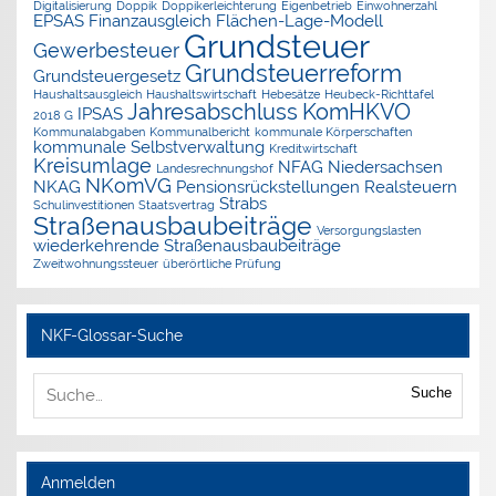
Digitalisierung
Doppik
Doppikerleichterung
Eigenbetrieb
Einwohnerzahl
EPSAS
Finanzausgleich
Flächen-Lage-Modell
Grundsteuer
Gewerbesteuer
Grundsteuerreform
Grundsteuergesetz
Haushaltsausgleich
Haushaltswirtschaft
Hebesätze
Heubeck-Richttafel
Jahresabschluss
KomHKVO
IPSAS
2018 G
Kommunalabgaben
Kommunalbericht
kommunale Körperschaften
kommunale Selbstverwaltung
Kreditwirtschaft
Kreisumlage
NFAG
Niedersachsen
Landesrechnungshof
NKomVG
NKAG
Pensionsrückstellungen
Realsteuern
Strabs
Schulinvestitionen
Staatsvertrag
Straßenausbaubeiträge
Versorgungslasten
wiederkehrende Straßenausbaubeiträge
Zweitwohnungssteuer
überörtliche Prüfung
NKF-Glossar-Suche
Suche
Anmelden