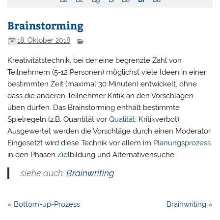
Brainstorming
18. Oktober 2018
Kreativitätstechnik, bei der eine begrenzte Zahl von
Teilnehmern (5-12 Personen) möglichst viele Ideen in einer
bestimmten Zeit (maximal 30 Minuten) entwickelt, ohne
dass die anderen Teilnehmer Kritik an den Vorschlägen
üben dürfen. Das Brainstorming enthält bestimmte
Spielregeln (z.B. Quantität vor
Qualität
, Kritikverbot).
Ausgewertet werden die Vorschläge durch einen Moderator.
Eingesetzt wird diese Technik vor allem im
Planung
s
prozess
in den Phasen
Ziel
bildung und Alternativensuche.
siehe auch:
Brainwriting
Beitragsnavigation
« Bottom-up-Prozess
Brainwriting »