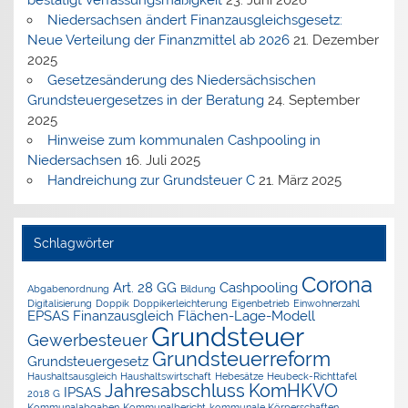
Niedersachsen ändert Finanzausgleichsgesetz:
Neue Verteilung der Finanzmittel ab 2026
21. Dezember
2025
Gesetzesänderung des Niedersächsischen
Grundsteuergesetzes in der Beratung
24. September
2025
Hinweise zum kommunalen Cashpooling in
Niedersachsen
16. Juli 2025
Handreichung zur Grundsteuer C
21. März 2025
Schlagwörter
Corona
Art. 28 GG
Cashpooling
Abgabenordnung
Bildung
Digitalisierung
Doppik
Doppikerleichterung
Eigenbetrieb
Einwohnerzahl
EPSAS
Finanzausgleich
Flächen-Lage-Modell
Grundsteuer
Gewerbesteuer
Grundsteuerreform
Grundsteuergesetz
Haushaltsausgleich
Haushaltswirtschaft
Hebesätze
Heubeck-Richttafel
Jahresabschluss
KomHKVO
IPSAS
2018 G
Kommunalabgaben
Kommunalbericht
kommunale Körperschaften