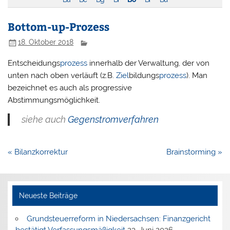
Bottom-up-Prozess
18. Oktober 2018
Entscheidungs
prozess
innerhalb der Verwaltung, der von
unten nach oben verläuft (z.B.
Ziel
bildungs
prozess
). Man
bezeichnet es auch als progressive
Abstimmungsmöglichkeit.
siehe auch
Gegenstromverfahren
Beitragsnavigation
« Bilanzkorrektur
Brainstorming »
Neueste Beiträge
Grundsteuerreform in Niedersachsen: Finanzgericht
bestätigt Verfassungsmäßigkeit
23. Juni 2026