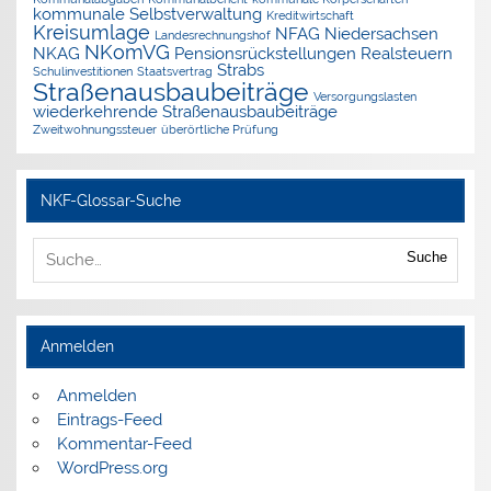
kommunale Selbstverwaltung
Kreditwirtschaft
Kreisumlage
NFAG
Niedersachsen
Landesrechnungshof
NKomVG
NKAG
Pensionsrückstellungen
Realsteuern
Strabs
Schulinvestitionen
Staatsvertrag
Straßenausbaubeiträge
Versorgungslasten
wiederkehrende Straßenausbaubeiträge
Zweitwohnungssteuer
überörtliche Prüfung
NKF-Glossar-Suche
Suche
Anmelden
Anmelden
Eintrags-Feed
Kommentar-Feed
WordPress.org