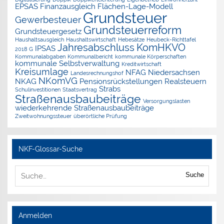
EPSAS
Finanzausgleich
Flächen-Lage-Modell
Grundsteuer
Gewerbesteuer
Grundsteuerreform
Grundsteuergesetz
Haushaltsausgleich
Haushaltswirtschaft
Hebesätze
Heubeck-Richttafel
Jahresabschluss
KomHKVO
IPSAS
2018 G
Kommunalabgaben
Kommunalbericht
kommunale Körperschaften
kommunale Selbstverwaltung
Kreditwirtschaft
Kreisumlage
NFAG
Niedersachsen
Landesrechnungshof
NKomVG
NKAG
Pensionsrückstellungen
Realsteuern
Strabs
Schulinvestitionen
Staatsvertrag
Straßenausbaubeiträge
Versorgungslasten
wiederkehrende Straßenausbaubeiträge
Zweitwohnungssteuer
überörtliche Prüfung
NKF-Glossar-Suche
Suche
Anmelden