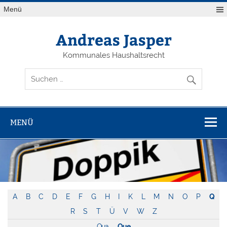
Zum
Menü
Inhalt
springen
Andreas Jasper
Kommunales Haushaltsrecht
MENÜ
A
B
C
D
E
F
G
H
I
K
L
M
N
O
P
Q
R
S
T
Ü
V
W
Z
Qua
Que