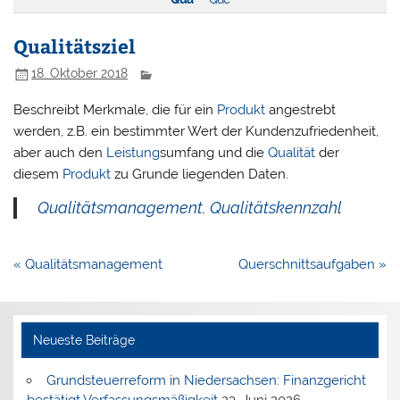
Qualitätsziel
18. Oktober 2018
Beschreibt Merkmale, die für ein
Produkt
angestrebt
werden, z.B. ein bestimmter Wert der Kundenzufriedenheit,
aber auch den
Leistung
sumfang und die
Qualität
der
diesem
Produkt
zu Grunde liegenden Daten.
Qualitätsmanagement
,
Qualitätskennzahl
Beitragsnavigation
« Qualitätsmanagement
Querschnittsaufgaben »
Neueste Beiträge
Grundsteuerreform in Niedersachsen: Finanzgericht
bestätigt Verfassungsmäßigkeit
23. Juni 2026