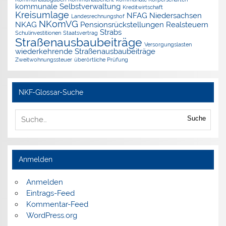
kommunale Selbstverwaltung
Kreditwirtschaft
Kreisumlage
NFAG
Niedersachsen
Landesrechnungshof
NKomVG
NKAG
Pensionsrückstellungen
Realsteuern
Strabs
Schulinvestitionen
Staatsvertrag
Straßenausbaubeiträge
Versorgungslasten
wiederkehrende Straßenausbaubeiträge
Zweitwohnungssteuer
überörtliche Prüfung
NKF-Glossar-Suche
Suche
Anmelden
Anmelden
Eintrags-Feed
Kommentar-Feed
WordPress.org