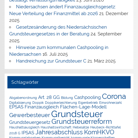
Niedersachsen ändert Finanzausgleichsgesetz:
Neue Verteilung der Finanzmittel ab 2026
21. Dezember
2025
Gesetzesänderung des Niedersächsischen
Grundsteuergesetzes in der Beratung
24. September
2025
Hinweise zum kommunalen Cashpooling in
Niedersachsen
16. Juli 2025
Handreichung zur Grundsteuer C
21. März 2025
Schlagwörter
Corona
Art. 28 GG
Cashpooling
Abgabenordnung
Bildung
Digitalisierung
Doppik
Doppikerleichterung
Eigenbetrieb
Einwohnerzahl
EPSAS
Finanzausgleich
Flächen-Lage-Modell
Grundsteuer
Gewerbesteuer
Grundsteuerreform
Grundsteuergesetz
Haushaltsausgleich
Haushaltswirtschaft
Hebesätze
Heubeck-Richttafel
Jahresabschluss
KomHKVO
IPSAS
2018 G
Kommunalabgaben
Kommunalbericht
kommunale Körperschaften