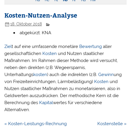
Kosten-Nutzen-Analyse
18. Oktober 2018
abgekürzt: KNA
Ziel
t auf eine umfassende monetäre
Bewertung
aller
gesellschaftlichen
Kosten
und Nutzen staatlicher
Maßnahmen. Im Rahmen dieser Methode wird versucht,
neben den direkten (z.B. Wegeersparnis,
Unterhaltungs
kosten
) auch die indirekten (z.B.
Gewinn
ung
von Freizeiteinrichtungen, Lärmbelästigung)
Kosten
und
Nutzen staatlicher Maßnahmen zu monetarisieren, also in
Geldwerten auszudrücken. Der methodische Kern ist die
Berechnung des
Kapital
wertes für verschiedene
Alternativen.
Beitragsnavigation
« Kosten-Leistungs-Rechnung
Kostenstelle »