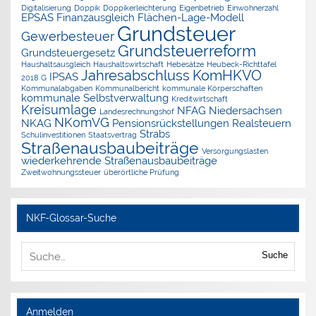
Digitalisierung
Doppik
Doppikerleichterung
Eigenbetrieb
Einwohnerzahl
EPSAS
Finanzausgleich
Flächen-Lage-Modell
Grundsteuer
Gewerbesteuer
Grundsteuerreform
Grundsteuergesetz
Haushaltsausgleich
Haushaltswirtschaft
Hebesätze
Heubeck-Richttafel
Jahresabschluss
KomHKVO
IPSAS
2018 G
Kommunalabgaben
Kommunalbericht
kommunale Körperschaften
kommunale Selbstverwaltung
Kreditwirtschaft
Kreisumlage
NFAG
Niedersachsen
Landesrechnungshof
NKomVG
NKAG
Pensionsrückstellungen
Realsteuern
Strabs
Schulinvestitionen
Staatsvertrag
Straßenausbaubeiträge
Versorgungslasten
wiederkehrende Straßenausbaubeiträge
Zweitwohnungssteuer
überörtliche Prüfung
NKF-Glossar-Suche
Suche
Anmelden