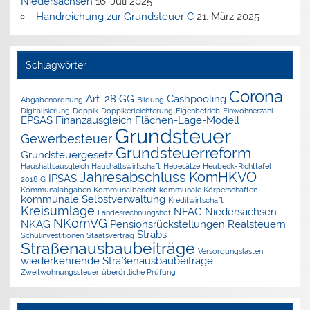
Niedersachsen
16. Juli 2025
Handreichung zur Grundsteuer C
21. März 2025
Schlagwörter
Corona
Art. 28 GG
Cashpooling
Abgabenordnung
Bildung
Digitalisierung
Doppik
Doppikerleichterung
Eigenbetrieb
Einwohnerzahl
EPSAS
Finanzausgleich
Flächen-Lage-Modell
Grundsteuer
Gewerbesteuer
Grundsteuerreform
Grundsteuergesetz
Haushaltsausgleich
Haushaltswirtschaft
Hebesätze
Heubeck-Richttafel
Jahresabschluss
KomHKVO
IPSAS
2018 G
Kommunalabgaben
Kommunalbericht
kommunale Körperschaften
kommunale Selbstverwaltung
Kreditwirtschaft
Kreisumlage
NFAG
Niedersachsen
Landesrechnungshof
NKomVG
NKAG
Pensionsrückstellungen
Realsteuern
Strabs
Schulinvestitionen
Staatsvertrag
Straßenausbaubeiträge
Versorgungslasten
wiederkehrende Straßenausbaubeiträge
Zweitwohnungssteuer
überörtliche Prüfung