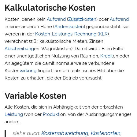
Kalkulatorische Kosten
Kosten, denen kein
Aufwand
(
Zusatzkosten
) oder
Aufwand
in einer anderen Höhe (
Anderskosten
) gegenübersteht; sie
werden in der
Kosten-Leistungs-Rechnung
(
KLR
)
verrechnet (z.B.: kalkulatorische Mieten, Zinsen,
Abschreibung
en, Wagniskosten). Damit wird z.B. im Falle
einer unentgeltlichen Nutzung von Räumen,
Kredit
en oder
Anlagegütern die damit normalerweise verbundene
Kosten
wirkung
fingiert, um ein realistisches Bild über die
Kosten zu erhalten, die der Betrieb verursacht.
Variable Kosten
Alle Kosten, die sich in Abhängigkeit von der erbrachten
Leistung
(von der
Produkt
ion, von der Ausbringungsmenge)
ändern.
siehe auch:
Kostenabweichung
,
Kostenarten
,