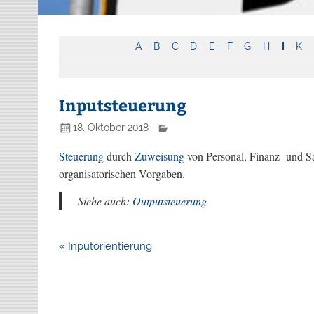
A
B
C
D
E
F
G
H
I
K
Inputsteuerung
18. Oktober 2018
Steuerung
durch
Zuweisung
von Personal, Finanz- und S
organisatorischen Vorgaben.
Siehe auch:
Outputsteuerung
Beitragsnavigation
« Inputorientierung