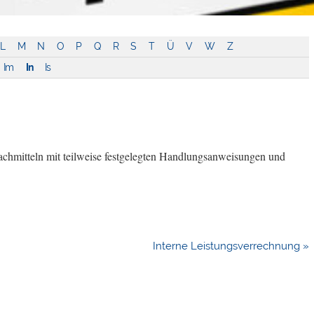
L
M
N
O
P
Q
R
S
T
Ü
V
W
Z
Im
In
Is
achmitteln mit teilweise festgelegten Handlungsanweisungen und
Interne Leistungsverrechnung »