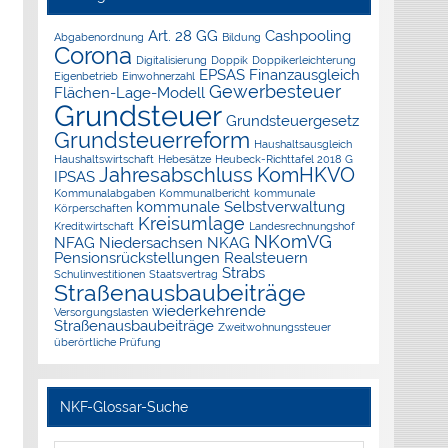
Art. 28 GG
Cashpooling
Abgabenordnung
Bildung
Corona
Digitalisierung
Doppik
Doppikerleichterung
EPSAS
Finanzausgleich
Eigenbetrieb
Einwohnerzahl
Gewerbesteuer
Flächen-Lage-Modell
Grundsteuer
Grundsteuergesetz
Grundsteuerreform
Haushaltsausgleich
Haushaltswirtschaft
Hebesätze
Heubeck-Richttafel 2018 G
Jahresabschluss
KomHKVO
IPSAS
Kommunalabgaben
Kommunalbericht
kommunale
kommunale Selbstverwaltung
Körperschaften
Kreisumlage
Kreditwirtschaft
Landesrechnungshof
NKomVG
NFAG
Niedersachsen
NKAG
Pensionsrückstellungen
Realsteuern
Strabs
Schulinvestitionen
Staatsvertrag
Straßenausbaubeiträge
wiederkehrende
Versorgungslasten
Straßenausbaubeiträge
Zweitwohnungssteuer
überörtliche Prüfung
NKF-Glossar-Suche