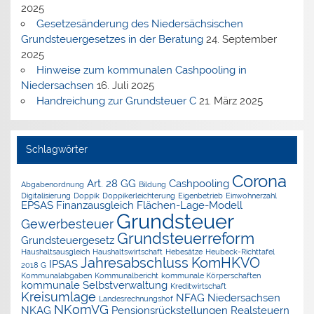
2025
Gesetzesänderung des Niedersächsischen
Grundsteuergesetzes in der Beratung
24. September
2025
Hinweise zum kommunalen Cashpooling in
Niedersachsen
16. Juli 2025
Handreichung zur Grundsteuer C
21. März 2025
Schlagwörter
Corona
Art. 28 GG
Cashpooling
Abgabenordnung
Bildung
Digitalisierung
Doppik
Doppikerleichterung
Eigenbetrieb
Einwohnerzahl
EPSAS
Finanzausgleich
Flächen-Lage-Modell
Grundsteuer
Gewerbesteuer
Grundsteuerreform
Grundsteuergesetz
Haushaltsausgleich
Haushaltswirtschaft
Hebesätze
Heubeck-Richttafel
Jahresabschluss
KomHKVO
IPSAS
2018 G
Kommunalabgaben
Kommunalbericht
kommunale Körperschaften
kommunale Selbstverwaltung
Kreditwirtschaft
Kreisumlage
NFAG
Niedersachsen
Landesrechnungshof
NKomVG
NKAG
Pensionsrückstellungen
Realsteuern