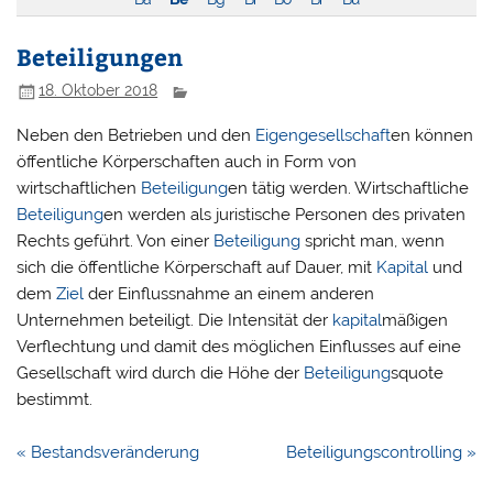
Beteiligungen
18. Oktober 2018
Neben den Betrieben und den
Eigengesellschaft
en können
öffentliche Körperschaften auch in Form von
wirtschaftlichen
Beteiligung
en tätig werden. Wirtschaftliche
Beteiligung
en werden als juristische Personen des privaten
Rechts geführt. Von einer
Beteiligung
spricht man, wenn
sich die öffentliche Körperschaft auf Dauer, mit
Kapital
und
dem
Ziel
der Einflussnahme an einem anderen
Unternehmen beteiligt. Die Intensität der
kapital
mäßigen
Verflechtung und damit des möglichen Einflusses auf eine
Gesellschaft wird durch die Höhe der
Beteiligung
squote
bestimmt.
Beitragsnavigation
« Bestandsveränderung
Beteiligungscontrolling »