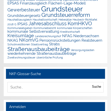
EPSAS
Finanzausgleich
Flächen-Lage-Modell
Grundsteuer
Gewerbesteuer
Grundsteuerreform
Grundsteuergesetz
Haushaltsausgleich
Haushaltswirtschaft
Hebesätze
Heubeck-Richttafel
Jahresabschluss
KomHKVO
IPSAS
2018 G
Kommunalabgaben
Kommunalbericht
kommunale Körperschaften
kommunale Selbstverwaltung
Kreditwirtschaft
Kreisumlage
NFAG
Niedersachsen
Landesrechnungshof
NKomVG
NKAG
Pensionsrückstellungen
Realsteuern
Strabs
Schulinvestitionen
Staatsvertrag
Straßenausbaubeiträge
Versorgungslasten
wiederkehrende Straßenausbaubeiträge
Zweitwohnungssteuer
überörtliche Prüfung
NKF-Glossar-Suche
Suche
Anmelden