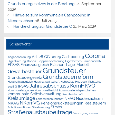
Grundsteuergesetzes in der Beratung
24. September
2025
Hinweise zum kommunalen Cashpooling in
Niedersachsen
16. Juli 2025
Handreichung zur Grundsteuer C
21. März 2025
Schlagwörter
Corona
Art. 28 GG
Cashpooling
Abgabenordnung
Bildung
Digitalisierung
Doppik
Doppikerleichterung
Eigenbetrieb
Einwohnerzahl
EPSAS
Finanzausgleich
Flächen-Lage-Modell
Grundsteuer
Gewerbesteuer
Grundsteuerreform
Grundsteuergesetz
Haushaltsausgleich
Haushaltswirtschaft
Hebesätze
Heubeck-Richttafel
Jahresabschluss
KomHKVO
IPSAS
2018 G
Kommunalabgaben
Kommunalbericht
kommunale Körperschaften
kommunale Selbstverwaltung
Kreditwirtschaft
Kreisumlage
NFAG
Niedersachsen
Landesrechnungshof
NKomVG
NKAG
Pensionsrückstellungen
Realsteuern
Strabs
Schulinvestitionen
Staatsvertrag
Straßenausbaubeiträge
Versorgungslasten