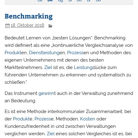
Benchmarking
18. Oktober 2018
Bedeutet Lernen von „besten Lösungen“. Benchmarking
wird definiert als eine „kontinuierliche Vergleichsanalyse von
Produkt
en,
Dienstleistung
en,
Prozess
en und Methoden des
eigenen Unternehmens mit denen des besten
Marktteilnehmers.
Ziel
ist es, die
Leistung
slücke zum
führenden Unternehmen zu erkennen und systematisch zu
schließen.“
Das Instrument
gewinn
t auch in der Verwaltung zunehmend
an Bedeutung.
Es ist eine Methode interkommunaler Zusammenarbeit, bei
der
Produkt
e,
Prozess
e, Methoden,
Kosten
oder
Kundenzufriedenheit in und zwischen Verwaltungen
verglichen werden.
Ziel
eines solchen Vergleiches ist es, bei