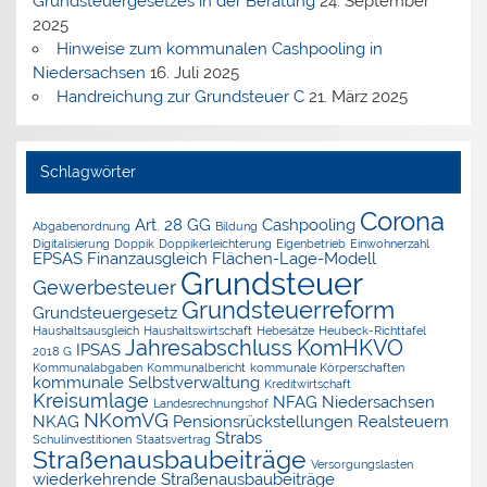
Grundsteuergesetzes in der Beratung
24. September
2025
Hinweise zum kommunalen Cashpooling in
Niedersachsen
16. Juli 2025
Handreichung zur Grundsteuer C
21. März 2025
Schlagwörter
Corona
Art. 28 GG
Cashpooling
Abgabenordnung
Bildung
Digitalisierung
Doppik
Doppikerleichterung
Eigenbetrieb
Einwohnerzahl
EPSAS
Finanzausgleich
Flächen-Lage-Modell
Grundsteuer
Gewerbesteuer
Grundsteuerreform
Grundsteuergesetz
Haushaltsausgleich
Haushaltswirtschaft
Hebesätze
Heubeck-Richttafel
Jahresabschluss
KomHKVO
IPSAS
2018 G
Kommunalabgaben
Kommunalbericht
kommunale Körperschaften
kommunale Selbstverwaltung
Kreditwirtschaft
Kreisumlage
NFAG
Niedersachsen
Landesrechnungshof
NKomVG
NKAG
Pensionsrückstellungen
Realsteuern
Strabs
Schulinvestitionen
Staatsvertrag
Straßenausbaubeiträge
Versorgungslasten
wiederkehrende Straßenausbaubeiträge