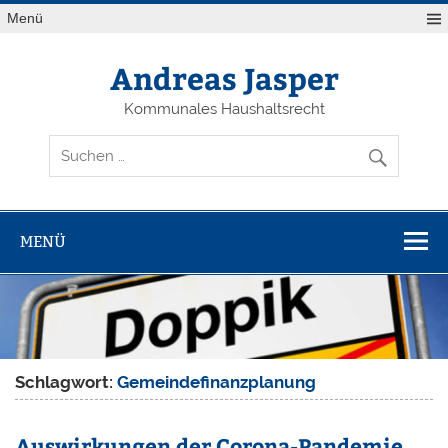
Zum
Menü
Inhalt
springen
Andreas Jasper
Kommunales Haushaltsrecht
MENÜ
Schlagwort:
Gemeindefinanzplanung
Auswirkungen der Corona-Pandemie