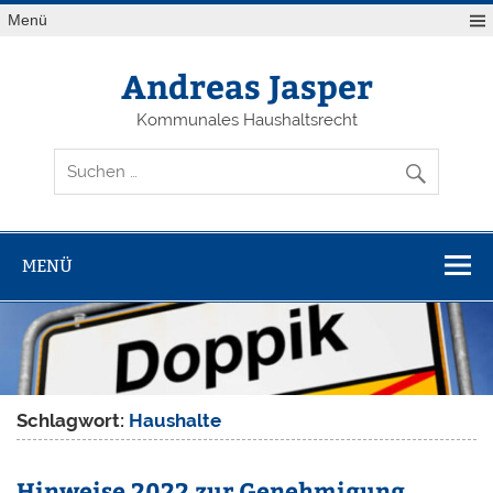
Zum
Menü
Inhalt
springen
Andreas Jasper
Kommunales Haushaltsrecht
MENÜ
Schlagwort:
Haushalte
Hinweise 2022 zur Genehmigung