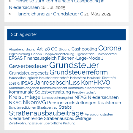
Hinweise zum kommunalen Cashpooling in
Niedersachsen
16. Juli 2025
Handreichung zur Grundsteuer C
21. März 2025
Schlagwörter
Corona
Art. 28 GG
Cashpooling
Abgabenordnung
Bildung
Digitalisierung
Doppik
Doppikerleichterung
Eigenbetrieb
Einwohnerzahl
EPSAS
Finanzausgleich
Flächen-Lage-Modell
Grundsteuer
Gewerbesteuer
Grundsteuerreform
Grundsteuergesetz
Haushaltsausgleich
Haushaltswirtschaft
Hebesätze
Heubeck-Richttafel
Jahresabschluss
KomHKVO
IPSAS
2018 G
Kommunalabgaben
Kommunalbericht
kommunale Körperschaften
kommunale Selbstverwaltung
Kreditwirtschaft
Kreisumlage
NFAG
Niedersachsen
Landesrechnungshof
NKomVG
NKAG
Pensionsrückstellungen
Realsteuern
Strabs
Schulinvestitionen
Staatsvertrag
Straßenausbaubeiträge
Versorgungslasten
wiederkehrende Straßenausbaubeiträge
Zweitwohnungssteuer
überörtliche Prüfung