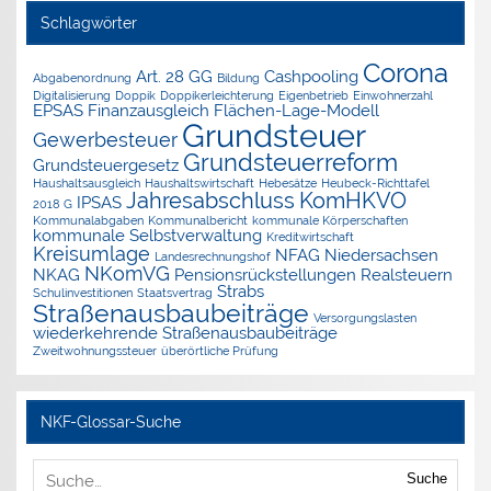
Schlagwörter
Corona
Art. 28 GG
Cashpooling
Abgabenordnung
Bildung
Digitalisierung
Doppik
Doppikerleichterung
Eigenbetrieb
Einwohnerzahl
EPSAS
Finanzausgleich
Flächen-Lage-Modell
Grundsteuer
Gewerbesteuer
Grundsteuerreform
Grundsteuergesetz
Haushaltsausgleich
Haushaltswirtschaft
Hebesätze
Heubeck-Richttafel
Jahresabschluss
KomHKVO
IPSAS
2018 G
Kommunalabgaben
Kommunalbericht
kommunale Körperschaften
kommunale Selbstverwaltung
Kreditwirtschaft
Kreisumlage
NFAG
Niedersachsen
Landesrechnungshof
NKomVG
NKAG
Pensionsrückstellungen
Realsteuern
Strabs
Schulinvestitionen
Staatsvertrag
Straßenausbaubeiträge
Versorgungslasten
wiederkehrende Straßenausbaubeiträge
Zweitwohnungssteuer
überörtliche Prüfung
NKF-Glossar-Suche
Suche