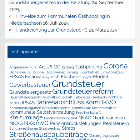
Grundsteuergesetzes in der Beratung
24. September
2025
Hinweise zum kommunalen Cashpooling in
Niedersachsen
16. Juli 2025
Handreichung zur Grundsteuer C
21. März 2025
Schlagwörter
Corona
Art. 28 GG
Cashpooling
Abgabenordnung
Bildung
Digitalisierung
Doppik
Doppikerleichterung
Eigenbetrieb
Einwohnerzahl
EPSAS
Finanzausgleich
Flächen-Lage-Modell
Grundsteuer
Gewerbesteuer
Grundsteuerreform
Grundsteuergesetz
Haushaltsausgleich
Haushaltswirtschaft
Hebesätze
Heubeck-Richttafel
Jahresabschluss
KomHKVO
IPSAS
2018 G
Kommunalabgaben
Kommunalbericht
kommunale Körperschaften
kommunale Selbstverwaltung
Kreditwirtschaft
Kreisumlage
NFAG
Niedersachsen
Landesrechnungshof
NKomVG
NKAG
Pensionsrückstellungen
Realsteuern
Strabs
Schulinvestitionen
Staatsvertrag
Straßenausbaubeiträge
Versorgungslasten
wiederkehrende Straßenausbaubeiträge