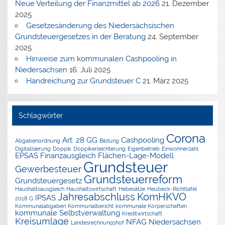
Neue Verteilung der Finanzmittel ab 2026
21. Dezember
2025
Gesetzesänderung des Niedersächsischen
Grundsteuergesetzes in der Beratung
24. September
2025
Hinweise zum kommunalen Cashpooling in
Niedersachsen
16. Juli 2025
Handreichung zur Grundsteuer C
21. März 2025
Schlagwörter
Corona
Art. 28 GG
Cashpooling
Abgabenordnung
Bildung
Digitalisierung
Doppik
Doppikerleichterung
Eigenbetrieb
Einwohnerzahl
EPSAS
Finanzausgleich
Flächen-Lage-Modell
Grundsteuer
Gewerbesteuer
Grundsteuerreform
Grundsteuergesetz
Haushaltsausgleich
Haushaltswirtschaft
Hebesätze
Heubeck-Richttafel
Jahresabschluss
KomHKVO
IPSAS
2018 G
Kommunalabgaben
Kommunalbericht
kommunale Körperschaften
kommunale Selbstverwaltung
Kreditwirtschaft
Kreisumlage
NFAG
Niedersachsen
Landesrechnungshof