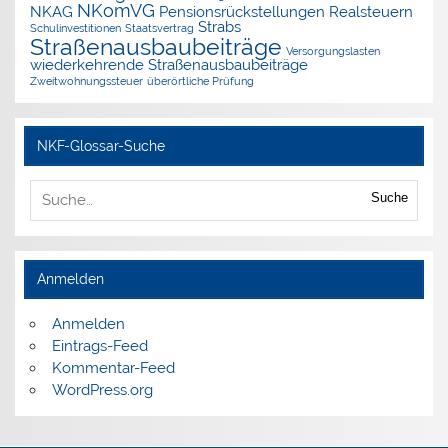
NKomVG
NKAG
Pensionsrückstellungen
Realsteuern
Strabs
Schulinvestitionen
Staatsvertrag
Straßenausbaubeiträge
Versorgungslasten
wiederkehrende Straßenausbaubeiträge
Zweitwohnungssteuer
überörtliche Prüfung
NKF-Glossar-Suche
Suche
Anmelden
Anmelden
Eintrags-Feed
Kommentar-Feed
WordPress.org