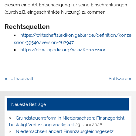
diesem eine Art Entschädigung für seine Einschränkungen
(durch z.B. eingeschränkte Nutzung) zukommen.
Rechtsquellen
https://wirtschaftslexikon.gabler.de/definition/konze
ssion-39540/version-262947
https://de.wikipedia.org/wiki/Konzession
Beitragsnavigation
« Teilhaushalt
Software »
Neueste Beiträge
Grundsteuerreform in Niedersachsen: Finanzgericht
bestätigt Verfassungsmäßigkeit
23. Juni 2026
Niedersachsen ändert Finanzausgleichsgesetz: