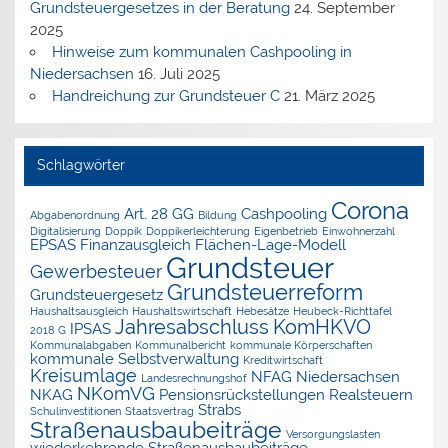
Grundsteuergesetzes in der Beratung
24. September
2025
Hinweise zum kommunalen Cashpooling in
Niedersachsen
16. Juli 2025
Handreichung zur Grundsteuer C
21. März 2025
Schlagwörter
Corona
Art. 28 GG
Cashpooling
Abgabenordnung
Bildung
Digitalisierung
Doppik
Doppikerleichterung
Eigenbetrieb
Einwohnerzahl
EPSAS
Finanzausgleich
Flächen-Lage-Modell
Grundsteuer
Gewerbesteuer
Grundsteuerreform
Grundsteuergesetz
Haushaltsausgleich
Haushaltswirtschaft
Hebesätze
Heubeck-Richttafel
Jahresabschluss
KomHKVO
IPSAS
2018 G
Kommunalabgaben
Kommunalbericht
kommunale Körperschaften
kommunale Selbstverwaltung
Kreditwirtschaft
Kreisumlage
NFAG
Niedersachsen
Landesrechnungshof
NKomVG
NKAG
Pensionsrückstellungen
Realsteuern
Strabs
Schulinvestitionen
Staatsvertrag
Straßenausbaubeiträge
Versorgungslasten
wiederkehrende Straßenausbaubeiträge