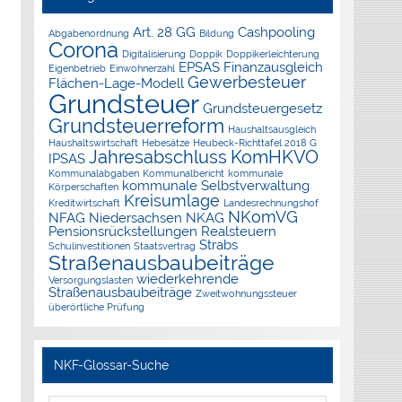
Art. 28 GG
Cashpooling
Abgabenordnung
Bildung
Corona
Digitalisierung
Doppik
Doppikerleichterung
EPSAS
Finanzausgleich
Eigenbetrieb
Einwohnerzahl
Gewerbesteuer
Flächen-Lage-Modell
Grundsteuer
Grundsteuergesetz
Grundsteuerreform
Haushaltsausgleich
Haushaltswirtschaft
Hebesätze
Heubeck-Richttafel 2018 G
Jahresabschluss
KomHKVO
IPSAS
Kommunalabgaben
Kommunalbericht
kommunale
kommunale Selbstverwaltung
Körperschaften
Kreisumlage
Kreditwirtschaft
Landesrechnungshof
NKomVG
NFAG
Niedersachsen
NKAG
Pensionsrückstellungen
Realsteuern
Strabs
Schulinvestitionen
Staatsvertrag
Straßenausbaubeiträge
wiederkehrende
Versorgungslasten
Straßenausbaubeiträge
Zweitwohnungssteuer
überörtliche Prüfung
NKF-Glossar-Suche