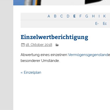
A
B
C
D
E
F
G
H
I
K
E-
Ec
Einzelwertberichtigung
18. Oktober 2018
Abwertung eines einzelnen
Vermögensgegenstand
e
besonderer Umstände.
Beitragsnavigation
« Einzelplan