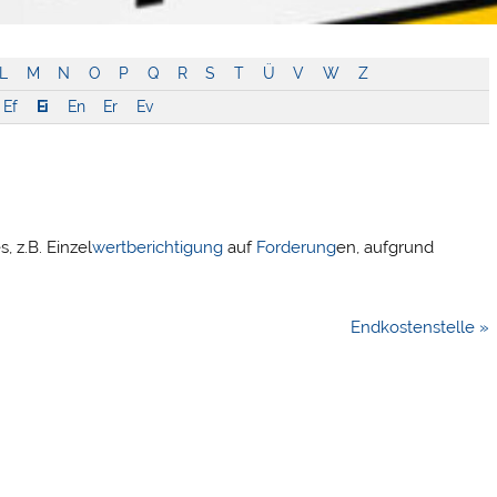
L
M
N
O
P
Q
R
S
T
Ü
V
W
Z
Ef
Ei
En
Er
Ev
s, z.B. Einzel
wertberichtigung
auf
Forderung
en, aufgrund
Endkostenstelle »