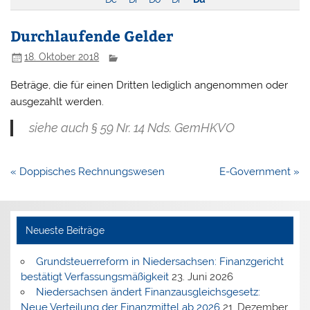
Durchlaufende Gelder
18. Oktober 2018
Beträge, die für einen Dritten lediglich angenommen oder
ausgezahlt werden.
siehe auch § 59 Nr. 14 Nds. GemHKVO
Beitragsnavigation
« Doppisches Rechnungswesen
E-Government »
Neueste Beiträge
Grundsteuerreform in Niedersachsen: Finanzgericht
bestätigt Verfassungsmäßigkeit
23. Juni 2026
Niedersachsen ändert Finanzausgleichsgesetz:
Neue Verteilung der Finanzmittel ab 2026
21. Dezember