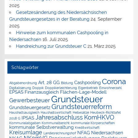
2025
Gesetzesänderung des Niedersächsischen
Grundsteuergesetzes in der Beratung
24. September
2025
Hinweise zum kommunalen Cashpooling in
Niedersachsen
16. Juli 2025
Handreichung zur Grundsteuer C
21. März 2025
Schlagwörter
Corona
Art. 28 GG
Cashpooling
Abgabenordnung
Bildung
Digitalisierung
Doppik
Doppikerleichterung
Eigenbetrieb
Einwohnerzahl
EPSAS
Finanzausgleich
Flächen-Lage-Modell
Grundsteuer
Gewerbesteuer
Grundsteuerreform
Grundsteuergesetz
Haushaltsausgleich
Haushaltswirtschaft
Hebesätze
Heubeck-Richttafel
Jahresabschluss
KomHKVO
IPSAS
2018 G
Kommunalabgaben
Kommunalbericht
kommunale Körperschaften
kommunale Selbstverwaltung
Kreditwirtschaft
Kreisumlage
NFAG
Niedersachsen
Landesrechnungshof
NKomVG