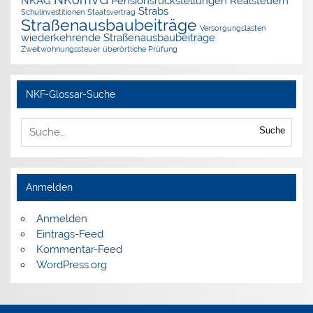
NKAG
Pensionsrückstellungen
Realsteuern
Strabs
Schulinvestitionen
Staatsvertrag
Straßenausbaubeiträge
Versorgungslasten
wiederkehrende Straßenausbaubeiträge
Zweitwohnungssteuer
überörtliche Prüfung
NKF-Glossar-Suche
Suche
Anmelden
Anmelden
Eintrags-Feed
Kommentar-Feed
WordPress.org