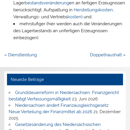
Lager
bestandsveränderung
en an fertigen Erzeugnissen
berücksichtigt; Aufspaltung in
Herstellungskosten
,
Verwaltungs- und Vertriebs
kosten
) und
mehrstufiger (hier werden auch die Veränderungen
des Lagerbestands an unfertigen Erzeugnissen
einbezogen).
Beitragsnavigation
« Dienstleistung
Doppelhaushalt »
Neueste Beiträge
Grundsteuerreform in Niedersachsen: Finanzgericht
bestätigt Verfassungsmäßigkeit
23. Juni 2026
Niedersachsen ändert Finanzausgleichsgesetz:
Neue Verteilung der Finanzmittel ab 2026
21. Dezember
2025
Gesetzesänderung des Niedersächsischen