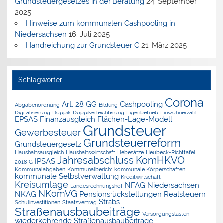
Grundsteuergesetzes in der Beratung
24. September
2025
Hinweise zum kommunalen Cashpooling in
Niedersachsen
16. Juli 2025
Handreichung zur Grundsteuer C
21. März 2025
Schlagwörter
Corona
Art. 28 GG
Cashpooling
Abgabenordnung
Bildung
Digitalisierung
Doppik
Doppikerleichterung
Eigenbetrieb
Einwohnerzahl
EPSAS
Finanzausgleich
Flächen-Lage-Modell
Grundsteuer
Gewerbesteuer
Grundsteuerreform
Grundsteuergesetz
Haushaltsausgleich
Haushaltswirtschaft
Hebesätze
Heubeck-Richttafel
Jahresabschluss
KomHKVO
IPSAS
2018 G
Kommunalabgaben
Kommunalbericht
kommunale Körperschaften
kommunale Selbstverwaltung
Kreditwirtschaft
Kreisumlage
NFAG
Niedersachsen
Landesrechnungshof
NKomVG
NKAG
Pensionsrückstellungen
Realsteuern
Strabs
Schulinvestitionen
Staatsvertrag
Straßenausbaubeiträge
Versorgungslasten
wiederkehrende Straßenausbaubeiträge