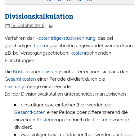
Divisionskalkulation
18. Oktober 2018
Verfahren der
Kostenträgerstückrechnung
, das bei
gleichartigen
Leistung
seinheiten angewendet werden kann,
z.B. bei Versorgungsbetrieben,
kosten
rechnenden
Einrichtungen.
Die
Kosten
einer
Leistung
seinheit errechnen sich aus den
Gesamtkosten
einer Periode dividiert durch die
Leistung
smenge einer Periode.
Bei der Divisionskalkulation unterscheidet man zwischen
einstufiger bzw. einfacher (hier werden die
Gesamtkosten
einer Periode oder differenzierend die
einzelnen
Kosten
gruppen durch die
Leistung
smenge
dividiert),
zweistufiger bzw. mehrfacher (hier werden auch die