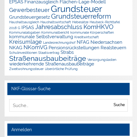
EPSAS
Finanzausgleich
Flächen-Lage-Modell
Grundsteuer
Gewerbesteuer
Grundsteuerreform
Grundsteuergesetz
Haushaltsausgleich
Haushaltswirtschaft
Hebesätze
Heubeck-Richttafel
Jahresabschluss
KomHKVO
IPSAS
2018 G
Kommunalabgaben
Kommunalbericht
kommunale Körperschaften
kommunale Selbstverwaltung
Kreditwirtschaft
Kreisumlage
NFAG
Niedersachsen
Landesrechnungshof
NKomVG
NKAG
Pensionsrückstellungen
Realsteuern
Strabs
Schulinvestitionen
Staatsvertrag
Straßenausbaubeiträge
Versorgungslasten
wiederkehrende Straßenausbaubeiträge
Zweitwohnungssteuer
überörtliche Prüfung
NKF-Glossar-Suche
Suche
Anmelden