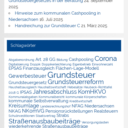
Grundsteuergesetzes in der Beratung
24. September
2025
Hinweise zum kommunalen Cashpooling in
Niedersachsen
16. Juli 2025
Handreichung zur Grundsteuer C
21. März 2025
Schlagwörter
Corona
Art. 28 GG
Cashpooling
Abgabenordnung
Bildung
Digitalisierung
Doppik
Doppikerleichterung
Eigenbetrieb
Einwohnerzahl
EPSAS
Finanzausgleich
Flächen-Lage-Modell
Grundsteuer
Gewerbesteuer
Grundsteuerreform
Grundsteuergesetz
Haushaltsausgleich
Haushaltswirtschaft
Hebesätze
Heubeck-Richttafel
Jahresabschluss
KomHKVO
IPSAS
2018 G
Kommunalabgaben
Kommunalbericht
kommunale Körperschaften
kommunale Selbstverwaltung
Kreditwirtschaft
Kreisumlage
NFAG
Niedersachsen
Landesrechnungshof
NKomVG
NKAG
Pensionsrückstellungen
Realsteuern
Strabs
Schulinvestitionen
Staatsvertrag
Straßenausbaubeiträge
Versorgungslasten
wiederkehrende Straßenausbaubeiträge