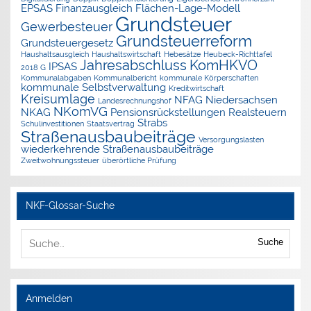
EPSAS
Finanzausgleich
Flächen-Lage-Modell
Grundsteuer
Gewerbesteuer
Grundsteuerreform
Grundsteuergesetz
Haushaltsausgleich
Haushaltswirtschaft
Hebesätze
Heubeck-Richttafel
Jahresabschluss
KomHKVO
IPSAS
2018 G
Kommunalabgaben
Kommunalbericht
kommunale Körperschaften
kommunale Selbstverwaltung
Kreditwirtschaft
Kreisumlage
NFAG
Niedersachsen
Landesrechnungshof
NKomVG
NKAG
Pensionsrückstellungen
Realsteuern
Strabs
Schulinvestitionen
Staatsvertrag
Straßenausbaubeiträge
Versorgungslasten
wiederkehrende Straßenausbaubeiträge
Zweitwohnungssteuer
überörtliche Prüfung
NKF-Glossar-Suche
Suche
Anmelden