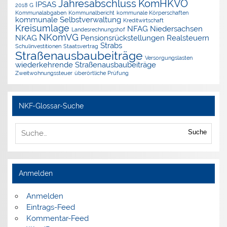
Jahresabschluss
KomHKVO
IPSAS
2018 G
Kommunalabgaben
Kommunalbericht
kommunale Körperschaften
kommunale Selbstverwaltung
Kreditwirtschaft
Kreisumlage
NFAG
Niedersachsen
Landesrechnungshof
NKomVG
NKAG
Pensionsrückstellungen
Realsteuern
Strabs
Schulinvestitionen
Staatsvertrag
Straßenausbaubeiträge
Versorgungslasten
wiederkehrende Straßenausbaubeiträge
Zweitwohnungssteuer
überörtliche Prüfung
NKF-Glossar-Suche
Suche
Anmelden
Anmelden
Eintrags-Feed
Kommentar-Feed