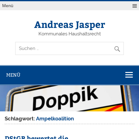
Zum
Menü
Inhalt
springen
Andreas Jasper
Kommunales Haushaltsrecht
MENÜ
Schlagwort:
Ampelkoalition
DStGB bewertet die