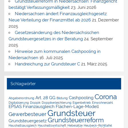
Grundsteuerreform in Niedersachsen: Finanzgericht
bestätigt Verfassungsmäßigkeit
23. Juni 2026
Niedersachsen ändert Finanzausgleichsgesetz:
Neue Verteilung der Finanzmittel ab 2026
21. Dezember
2025
Gesetzesänderung des Niedersächsischen
Grundsteuergesetzes in der Beratung
24. September
2025
Hinweise zum kommunalen Cashpooling in
Niedersachsen
16. Juli 2025
Handreichung zur Grundsteuer C
21. März 2025
Schlagwörter
Corona
Art. 28 GG
Cashpooling
Abgabenordnung
Bildung
Digitalisierung
Doppik
Doppikerleichterung
Eigenbetrieb
Einwohnerzahl
EPSAS
Finanzausgleich
Flächen-Lage-Modell
Grundsteuer
Gewerbesteuer
Grundsteuerreform
Grundsteuergesetz
Haushaltsausgleich
Haushaltswirtschaft
Hebesätze
Heubeck-Richttafel