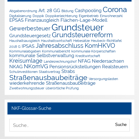
Corona
Art. 28 GG
Cashpooling
Abgabenordnung
Bildung
Digitalisierung
Doppik
Doppikerleichterung
Eigenbetrieb
Einwohnerzahl
EPSAS
Finanzausgleich
Flächen-Lage-Modell
Grundsteuer
Gewerbesteuer
Grundsteuerreform
Grundsteuergesetz
Haushaltsausgleich
Haushaltswirtschaft
Hebesätze
Heubeck-Richttafel
Jahresabschluss
KomHKVO
IPSAS
2018 G
Kommunalabgaben
Kommunalbericht
kommunale Körperschaften
kommunale Selbstverwaltung
Kreditwirtschaft
Kreisumlage
NFAG
Niedersachsen
Landesrechnungshof
NKomVG
NKAG
Pensionsrückstellungen
Realsteuern
Strabs
Schulinvestitionen
Staatsvertrag
Straßenausbaubeiträge
Versorgungslasten
wiederkehrende Straßenausbaubeiträge
Zweitwohnungssteuer
überörtliche Prüfung
NKF-Glossar-Suche
Suche