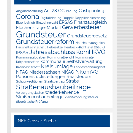
Art. 28 GG
Cashpooling
Abgabenordnung
Bildung
Corona
Digitalisierung
Doppik
Doppikerleichterung
EPSAS
Finanzausgleich
Eigenbetrieb
Einwohnerzahl
Gewerbesteuer
Flächen-Lage-Modell
Grundsteuer
Grundsteuergesetz
Grundsteuerreform
Haushaltsausgleich
Haushaltswirtschaft
Hebesätze
Heubeck-Richttafel 2018 G
Jahresabschluss
KomHKVO
IPSAS
Kommunalabgaben
Kommunalbericht
kommunale
kommunale Selbstverwaltung
Körperschaften
Kreisumlage
Kreditwirtschaft
Landesrechnungshof
NKomVG
NFAG
Niedersachsen
NKAG
Pensionsrückstellungen
Realsteuern
Strabs
Schulinvestitionen
Staatsvertrag
Straßenausbaubeiträge
wiederkehrende
Versorgungslasten
Straßenausbaubeiträge
Zweitwohnungssteuer
überörtliche Prüfung
NKF-Glossar-Suche