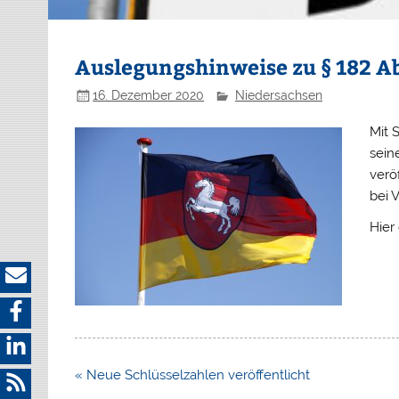
Auslegungshinweise zu § 182 A
16. Dezember 2020
Niedersachsen
Mit 
sein
verö
bei 
Hier
Beitragsnavigation
« Neue Schlüsselzahlen veröffentlicht